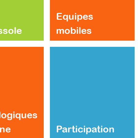
Equipes
ssole
mobiles
logiques
gne
Participation