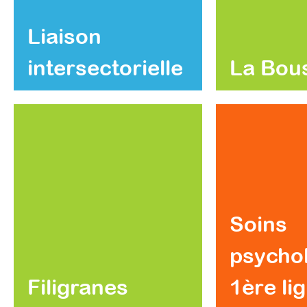
Liaison
intersectorielle
La Bou
Soins
psycho
Filigranes
1ère li