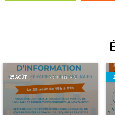
25 AOÛT
19 H 00 MIN