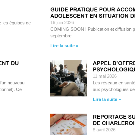
GUIDE PRATIQUE POUR ACCO
ADOLESCENT EN SITUATION D
16 juin 2026
c les équipes de
COMING SOON ! Publication et diffusion pré
septembre
Lire la suite »
ENT DU
APPEL D’OFFR
PSYCHOLOGIQU
11 mai 2026
d’un nouveau
Les réseaux en santé 
utionnel). Ce
aux psychologues de 
Lire la suite »
REPORTAGE SU
DE CHARLEROI
8 avril 2026