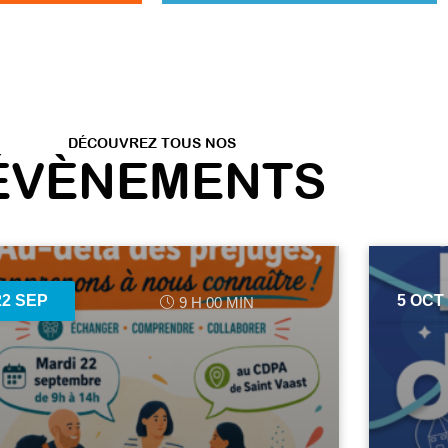
DÉCOUVREZ TOUS NOS
ÉVÈNEMENTS
22 SEP
5 OCT
9 H 00 MIN