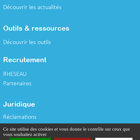
Découvrir les actualités
Outils & ressources
Découvrir les outils
Recrutement
RHESEAU
Partenaires
Juridique
Réclamations
Déclaration vie privée
Ce site utilise des cookies et vous donne le contrôle sur ceux que
vous souhaitez activer
Mentions légales