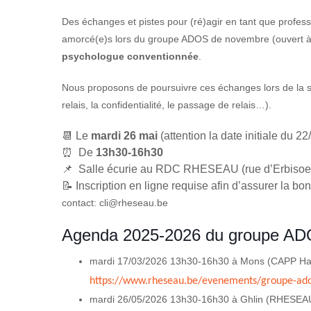
Des échanges et pistes pour (ré)agir en tant que profess
amorcé(e)s lors du groupe ADOS de novembre (ouvert à t
psychologue conventionnée
.
Nous proposons de poursuivre ces échanges lors de la s
relais, la confidentialité, le passage de relais…).
📆 Le
mardi 26 mai
(attention la date initiale du 2
⏰ De
13h30-16h30
📌 Salle écurie au RDC RHESEAU (rue d’Erbisoeul
📝 Inscription en ligne requise afin d’assurer la bo
contact: cli@rheseau.be
Agenda 2025-2026 du groupe AD
mardi 17/03/2026 13h30-16h30 à Mons (CAPP Ha
https://www.rheseau.be/evenements/groupe-ado
mardi 26/05/2026 13h30-16h30 à Ghlin (RHESEAU)