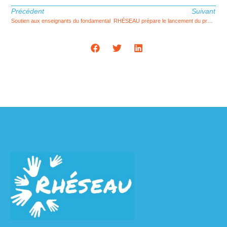
Précédent
Suivant
Soutien aux enseignants du fondamental
RHÉSEAU prépare le lancement du projet SATI