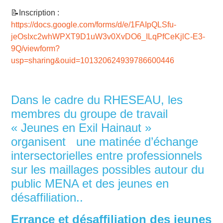
📝Inscription :
https://docs.google.com/forms/d/e/1FAIpQLSfu-
jeOsIxc2whWPXT9D1uW3v0XvDO6_ILqPfCeKjlC-E3-
9Q/viewform?
usp=sharing&ouid=101320624939786600446
Dans le cadre du RHESEAU, les
membres du groupe de travail
« Jeunes en Exil Hainaut »
organisent une matinée d’échange
intersectorielles entre professionnels
sur les maillages possibles autour du
public MENA et des jeunes en
désaffiliation..
Errance et désaffiliation des jeunes