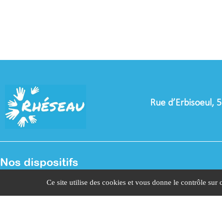
Rue d’Erbisoeul, 
Nos dispositifs
Liaison intersectorielle
Soins psychologiques
1èr
Ce site utilise des cookies et vous donne le contrôle sur
La boussole
ligne
Equipes mobiles
Participation