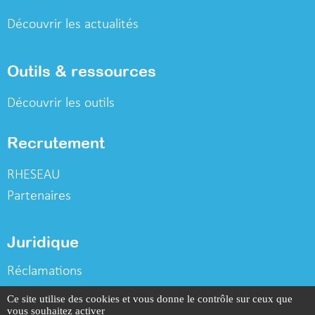
Découvrir les actualités
Outils & ressources
Découvrir les outils
Recrutement
RHESEAU
Partenaires
Juridique
Réclamations
Déclaration vie privée
Ce site utilise des cookies et vous donne le contrôle sur ceux que
vous souhaitez activer
Mentions légales